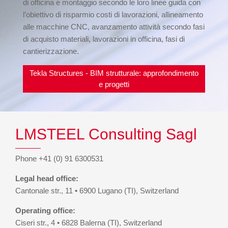
di officina e montaggio secondo le loro linee guida con
l’obiettivo di risparmio costi di lavorazioni, allineamento
alle macchine CNC, avanzamento attività secondo fasi
di acquisto materiali, lavorazioni in officina, fasi di
cantierizzazione.
Tekla Structures - BIM strutturale: approfondimento
e progetti
LMSTEEL Consulting Sagl
Phone +41 (0) 91 6300531
Legal head office:
Cantonale str., 11 • 6900 Lugano (TI), Switzerland
Operating office:
Ciseri str., 4 • 6828 Balerna (TI), Switzerland