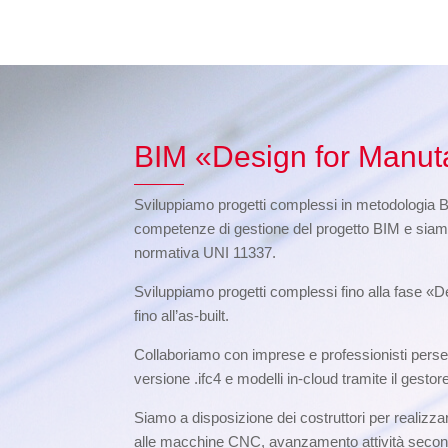
BIM «Design for Manut
Sviluppiamo progetti complessi in metodologia 
competenze di gestione del progetto BIM e siam
normativa UNI 11337.
Sviluppiamo progetti complessi fino alla fase «De
fino all’as-built.
Collaboriamo con imprese e professionisti perseg
versione .ifc4 e modelli in-cloud tramite il ges
Siamo a disposizione dei costruttori per realizzar
alle macchine CNC, avanzamento attività secondo f