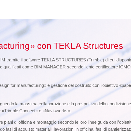
acturing» con TEKLA Structures
BIM tramite il software TEKLA STRUCTURES (Trimble) di cui disponiam
o qualificati come BIM MANAGER secondo l’ente certificatore ICMQ di 
sign for manufacturing» e gestione del costruito con l’obiettivo «pape
uendo la massima collaborazione e la prospettiva della condivisione de
tore «Trimble Connect» o «Navisworks».
e piani di officina e montaggio secondo le loro linee guida con l’obietti
asi di acquisto materiali, lavorazioni in officina, fasi di cantierizzaz