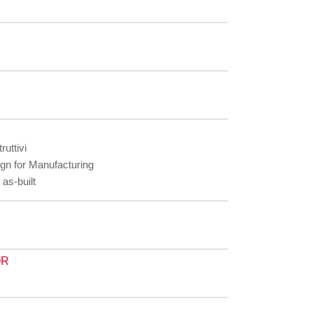
ruttivi
gn for Manufacturing
e as-built
OR