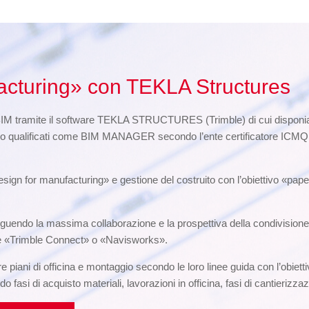
acturing» con TEKLA Structures
BIM tramite il software TEKLA STRUCTURES (Trimble) di cui disponiam
o qualificati come BIM MANAGER secondo l’ente certificatore ICMQ di 
sign for manufacturing» e gestione del costruito con l’obiettivo «pape
uendo la massima collaborazione e la prospettiva della condivisione de
tore «Trimble Connect» o «Navisworks».
e piani di officina e montaggio secondo le loro linee guida con l’obietti
asi di acquisto materiali, lavorazioni in officina, fasi di cantierizzaz