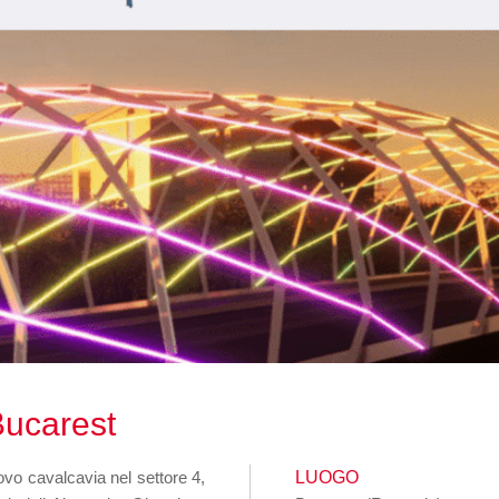
Bucarest
uovo cavalcavia nel settore 4,
LUOGO