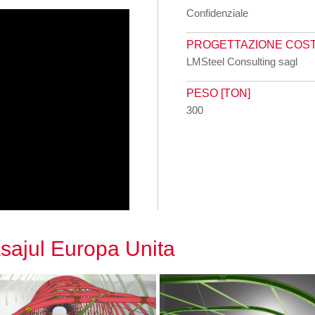
Confidenziale
PROGETTAZIONE COS
LMSteel Consulting sagl
PESO [TON]
300
asajul Europa Unita