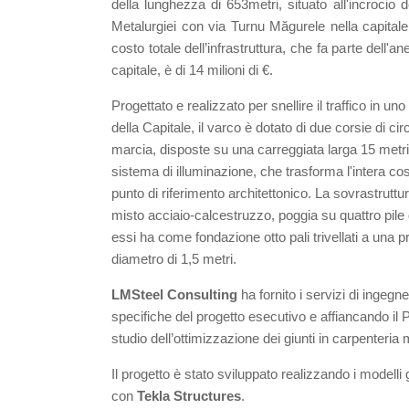
della lunghezza di 653metri, situato all'incrocio 
Metalurgiei con via Turnu Măgurele nella capitale
costo totale dell’infrastruttura, che fa parte dell'an
capitale, è di 14 milioni di €.
Progettato e realizzato per snellire il traffico in uno 
della Capitale, il varco è dotato di due corsie di ci
marcia, disposte su una carreggiata larga 15 metri,
sistema di illuminazione, che trasforma l'intera co
punto di riferimento architettonico. La sovrastruttu
misto acciaio-calcestruzzo, poggia su quattro pile
essi ha come fondazione otto pali trivellati a una p
diametro di 1,5 metri.
LMSteel Consulting
ha fornito i servizi di ingegn
specifiche del progetto esecutivo e affiancando il 
studio dell’ottimizzazione dei giunti in carpenteria 
Il progetto è stato sviluppato realizzando i modell
con
Tekla Structures
.