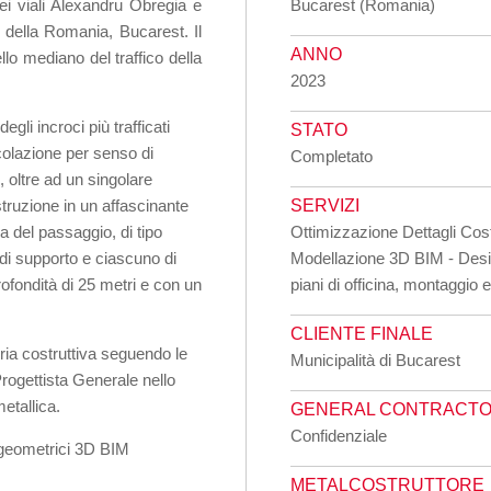
dei viali Alexandru Obregia e
Bucarest (Romania)
 della Romania, Bucarest. Il
ANNO
ello mediano del traffico della
2023
degli incroci più trafficati
STATO
rcolazione per senso di
Completato
 oltre ad un singolare
struzione in un affascinante
SERVIZI
ra del passaggio, di tipo
Ottimizzazione Dettagli Cost
 di supporto e ciascuno di
Modellazione 3D BIM - Desi
rofondità di 25 metri e con un
piani di officina, montaggio 
CLIENTE FINALE
eria costruttiva seguendo le
Municipalità di Bucarest
Progettista Generale nello
metallica.
GENERAL CONTRACT
Confidenziale
i geometrici 3D BIM
METALCOSTRUTTORE