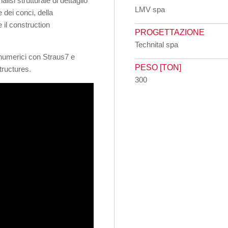
isi strutturale di dettaglio
LMV spa
 dei conci, della
il construction
PROGETTAZIONE
Technital spa
i numerici con Straus7 e
PESO [TON]
tructures.
300