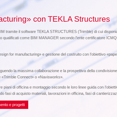
acturing» con TEKLA Structures
BIM tramite il software TEKLA STRUCTURES (Trimble) di cui disponiam
o qualificati come BIM MANAGER secondo l’ente certificatore ICMQ di 
sign for manufacturing» e gestione del costruito con l’obiettivo «pape
uendo la massima collaborazione e la prospettiva della condivisione de
tore «Trimble Connect» o «Navisworks».
e piani di officina e montaggio secondo le loro linee guida con l’obietti
asi di acquisto materiali, lavorazioni in officina, fasi di cantierizzaz
ento e progetti