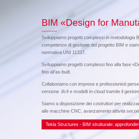
BIM «Design for Manut
Sviluppiamo progetti complessi in metodologia 
competenze di gestione del progetto BIM e siam
normativa UNI 11337.
Sviluppiamo progetti complessi fino alla fase «De
fino all’as-built.
Collaboriamo con imprese e professionisti perseg
versione .ifc4 e modelli in-cloud tramite il ges
Siamo a disposizione dei costruttori per realizzar
alle macchine CNC, avanzamento attività secondo f
Tekla Structures - BIM strutturale: approfondim