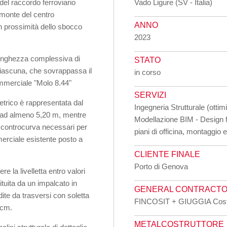
del raccordo ferroviario
Vado Ligure (SV - Italia)
i monte del centro
ANNO
in prossimità dello sbocco
2023
 lunghezza complessiva di
STATO
ciascuna, che sovrappassa il
in corso
ommerciale "Molo 8.44"
SERVIZI
trico è rappresentata dal
Ingegneria Strutturale (otti
ri ad almeno 5,20 m, mentre
Modellazione BIM - Design 
e controcurva necessari per
piani di officina, montaggio e
merciale esistente posto a
CLIENTE FINALE
Porto di Genova
re la livelletta entro valori
ituita da un impalcato in
GENERAL CONTRACT
dite da trasversi con soletta
FINCOSIT + GIUGGIA Cost
 cm.
METALCOSTRUTTORE