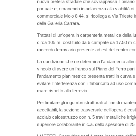
nuova bretella stradale che sovrappassa il binario 
portuale e, rimanendo in adiacenza alla viabilità d
commerciale Molo 8.44, si ricollega a Via Trieste 
della Galleria Carrara.
Trattasi di un’opera in carpenteria metallica della
circa 105 m, costituito da 6 campate da 17.50 m 
raccordo ferroviario presente ad est del centro c
La condizione che ne determina l’andamento altime
vincolo di avere un franco sul Piano del Ferro pa
l’andamento planimetrico presenta tratti in curva 
evitare l’interferenza con il fabbricato ad uso com
mare rispetto alla ferrovia.
Per limitare gli ingombri strutturali al fine di mantene
accettabili, la sezione trasversale dell’opera è cost
acciaio calcestruzzo con n. 5 travi metalliche irrigi
superiore collaborante in c.a. dello spessore di 25