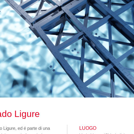
ado Ligure
do Ligure, ed é parte di una
LUOGO