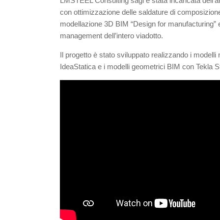
LMSTEEL Consulting sagl è stata incaricata dell’anal
con ottimizzazione delle saldature di composizione
modellazione 3D BIM “Design for manufacturing” e 
management dell’intero viadotto.
Il progetto è stato sviluppato realizzando i modell
IdeaStatica e i modelli geometrici BIM con Tekla S