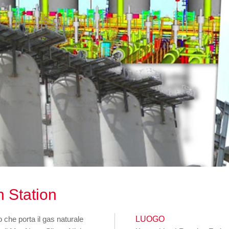
 Station
 che porta il gas naturale
LUOGO