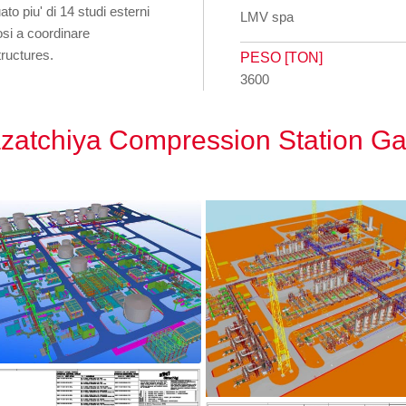
to piu' di 14 studi esterni
LMV spa
osi a coordinare
ructures.
PESO [TON]
3600
Kazatchiya Compression Station G