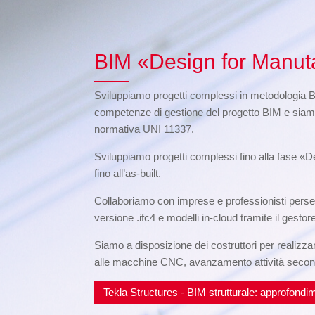
BIM «Design for Manut
Sviluppiamo progetti complessi in metodologia 
competenze di gestione del progetto BIM e siam
normativa UNI 11337.
Sviluppiamo progetti complessi fino alla fase «De
fino all’as-built.
Collaboriamo con imprese e professionisti perseg
versione .ifc4 e modelli in-cloud tramite il ges
Siamo a disposizione dei costruttori per realizzar
alle macchine CNC, avanzamento attività secondo f
Tekla Structures - BIM strutturale: approfondim