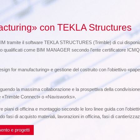
acturing» con TEKLA Structures
BIM tramite il software TEKLA STRUCTURES (Trimble) di cui disponiam
o qualificati come BIM MANAGER secondo l’ente certificatore ICMQ di 
sign for manufacturing» e gestione del costruito con l’obiettivo «pape
uendo la massima collaborazione e la prospettiva della condivisione de
tore «Trimble Connect» o «Navisworks».
e piani di officina e montaggio secondo le loro linee guida con l’obietti
asi di acquisto materiali, lavorazioni in officina, fasi di cantierizzaz
ento e progetti