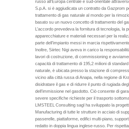
russo all’Europa centrale e sud-orientale attraverso
S.p.A. si è aggiudicata un contratto da Gazprom pe
trattamento di gas naturale al mondo per la rimozi
basato su un nuovo concetto di trattamento del ga
L’accordo prevedeva la fornitura di tecnologia, la pr
apparecchiature e materiali necessari per la realiz
parte dell’impianto messi in marcia rispettivament
Inoltre, Siirtec Nigi aveva in carico la responsabili
lavori di costruzione, di commissioning e avviament
capacità di trattamento di 195,2 milioni di standard
naturale, è ubicata presso la stazione di compres
vicino alla città russa di Anapa, nella regione di K
disidratare il gas e di ridurre il punto di rugiada deg
dell’immissione nel gasdotto. Ciò consente di garan
severe specifiche richieste per il trasporto sottom
LMSTEEL Consulting sagl ha sviluppato la proget
Manufacturing di tutte le strutture in acciaio di sup
passerelle, piattaforme, edifici multi-piano, supporti 
redatto in doppia lingua inglese-russo. Per rispetta