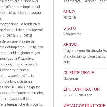
 il Mar Nero, Siirtec Nigi
Kazatchiya | Russian Feder
r il più grande impianto di
ANNO
one di idrocarburi ed acqua
2013-15
s.
ogettazione, la fornitura di
STATO
zazione dei due treni facenti
Completato
e nel 2015 e nel 2016.
tà della supervisione dei
SERVIZI
o dell’impianto. L’unità, con
Progettazione Strutturale E
 metri cubi al giorno di gas
Manufacturing, Construction
sione gas di Kazachya,
built
rasnodar, e ha lo scopo di
li idrocarburi prima
CLIENTE FINALE
tire la conformità alle
Gazprom
arino a lunga distanza.
tazione 3D BIM Design for
EPC CONTRACTOR
porto all'impianto: pipe racks,
SIIRTEC NIGI spa
per tubazioni. Il tutto
re le tempistiche di progetto,
METALCOSTRUTTORE